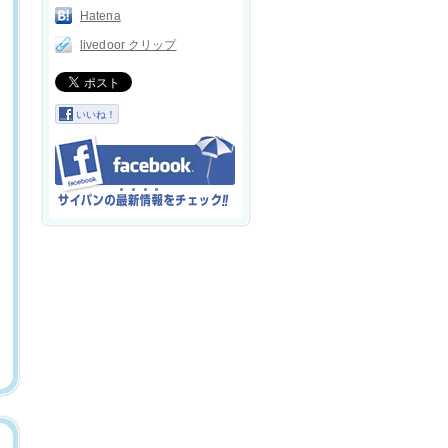
Hatena
livedoor クリップ
いいね！