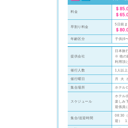
＄85.
料金
＄65.
5日前
早割り料金
＄80.
年齢区分
子供(6〜
日本旅
提供会社
※ 他
利用頂
催行人数
1人以上
催行曜日
月 火 
集合場所
ホテル
ホテル
スケジュール
楽しみ
迎係員
08:3
集合/送迎時間
迎） 1