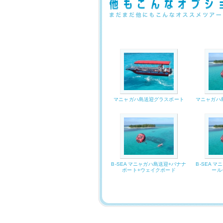
マニャガハ島送迎グラスボート
マニャガハ
B-SEA マニャガハ島送迎+バナナ
B-SEA 
ボート+ウェイクボード
ール