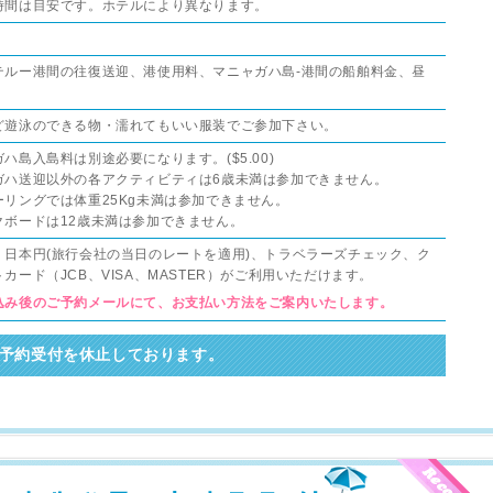
時間は目安です。ホテルにより異なります。
テルー港間の往復送迎、港使用料、マニャガハ島-港間の船舶料金、昼
ど遊泳のできる物・濡れてもいい服装でご参加下さい。
ハ島入島料は別途必要になります。($5.00)
ガハ送迎以外の各アクティビティは6歳未満は参加できません。
ーリングでは体重25Kg未満は参加できません。
クボードは12歳未満は参加できません。
、日本円(旅行会社の当日のレートを適用)、トラベラーズチェック、ク
カード（JCB、VISA、MASTER）がご利用いただけます。
込み後のご予約メールにて、お支払い方法をご案内いたします。
予約受付を休止しております。