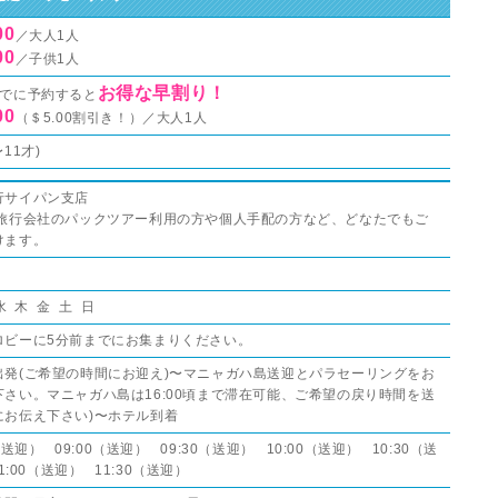
00
／大人1人
00
／子供1人
お得な早割り！
までに予約すると
00
（＄5.00割引き！）／大人1人
11才)
行サイパン支店
の旅行会社のパックツアー利用の方や個人手配の方など、どなたでもご
けます。
水 木 金 土 日
ロビーに5分前までにお集まりください。
出発(ご希望の時間にお迎え)〜マニャガハ島送迎とパラセーリングをお
下さい。マニャガハ島は16:00頃まで滞在可能、ご希望の戻り時間を送
にお伝え下さい)〜ホテル到着
0（送迎） 09:00（送迎） 09:30（送迎） 10:00（送迎） 10:30（送
1:00（送迎） 11:30（送迎）