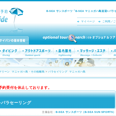
B-SEA サンスポーツ「B-SEA マニャガハ島送迎+
マイページ
ご利用／ご
マリーン
マニャガハ島・その他離島
>
パラセイリング
マニャガハ島
予約受付を休止しております。
迎+パラセーリング
主催会社：
B-SEA サンスポーツ（B-SEA SUN SPORTS）