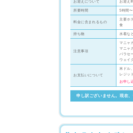
お迎えについて
お迎え
所要時間
5時間〜
主要ホ
料金に含まれるもの
食
持ち物
水着な
マニャガ
マニャ
注意事項
パラセ
ウェイ
米ドル
レジット
お支払いについて
お申し
申し訳ございません。現在、