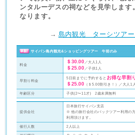
ンタルーデスの祠などを見学します。
なります。
→
島内観光 ターシツアー
サイパン島内観光&ショッピングツアー 午前のみ
＄30.00
／大人1人
料金
＄25.00
／子供1人
お得な早割
5日前までに予約すると
早割り料金
＄25.00
（＄5.00割引き！）／大人1
年齢区分
子供(2〜11才) 2歳未満無料
日本旅行サイパン支店
提供会社
※ 他の旅行会社のパックツアー利用の
利用頂けます。
催行人数
2人以上