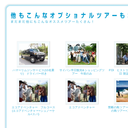
ハマーリムジンサービス(10名乗
サイパン半日観光&ショッピングツ
PDI ヒスト
り) ドライバー付き
アー 午前のみ
日 限
エコアドベンチャー フルコース
エコアドベンチャー
禁断の島ツアー
(エコアドベンチャー+シュノーケ
の島ツアー+
ル+スパ)