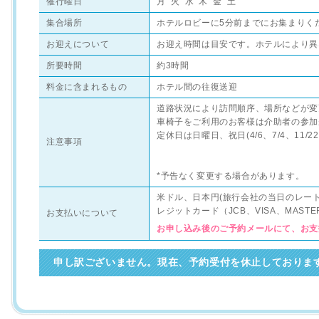
催行曜日
月 火 水 木 金 土
集合場所
ホテルロビーに5分前までにお集まりく
お迎えについて
お迎え時間は目安です。ホテルにより異
所要時間
約3時間
料金に含まれるもの
ホテル間の往復送迎
道路状況により訪問順序、場所などが変
車椅子をご利用のお客様は介助者の参加
定休日は日曜日、祝日(4/6、7/4、11/22、1
注意事項
*予告なく変更する場合があります。
米ドル、日本円(旅行会社の当日のレー
レジットカード（JCB、VISA、MAS
お支払いについて
お申し込み後のご予約メールにて、お支
申し訳ございません。現在、予約受付を休止しておりま