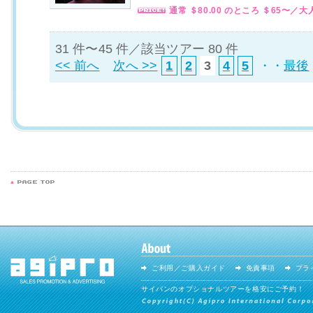
通常 ＄80.00 のところ ＄65〜／大
31 件〜45 件／該当ツアー 80 件
<< 前へ
次へ >>
1
2
3
4
5
・・
最後
ご利用／ご購入ガイド
免責事項
プラ
サイパンのオプショナルツアーを格安にご予約！