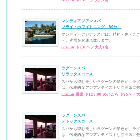
＄130〜／大人1名
マンディアジアンスパ
ブライトホワイトニング 80分
マンディーアジアンスパは、精神・体・こ
へ、皆様をお連れ致します。
＄130〜／大人1名
ラグーンスパ
リラックスコース
スパから望む美しいラグーンの景色が、ラ
は、伝統的なアジアンテイストな雰囲気に
通常 ＄118.00 のところ ＄95〜／
ラグーンスパ
デトックスコース
スパから望む美しいラグーンの景色が、ラ
は、伝統的なアジアンテイストな雰囲気に