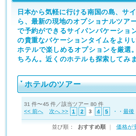
日本から気軽に行ける南国の島、サ
ら、最新の現地のオプショナルツア
で予約ができるサイパンバケーショ
の貴重なバケーションタイムをより
ホテルで楽しめるオプションを厳選
ちろん。近くのホテルも探索してみ
ホテルのツアー
31 件〜45 件／該当ツアー 80 件
<< 前へ
次へ >>
1
2
3
4
5
・・
最後
並び順：
おすすめ順
｜
価格が