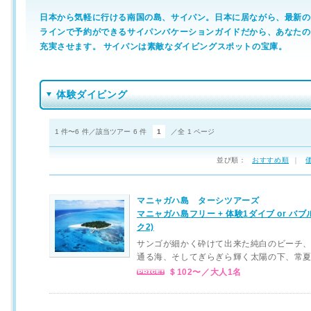
日本から気軽に行ける南国の島、サイパン。日本に居ながら、最新の
ラインで予約ができるサイパンバケーションガイドだから、あなたの
充実させます。 サイパンは素敵なダイビングスポットの宝庫。
体験ダイビング
1 件〜6 件／該当ツアー 6 件
1
／全 1 ページ
並び順：
おすすめ順
｜
マニャガハ島 ターシツアーズ
マニャガハ島フリー + 体験1ダイブ or バ
ク2)
サンゴが細かく砕けて出来た純白のビーチ
通る海、そしてぎらぎら輝く太陽の下、常夏
＄102〜／大人1名