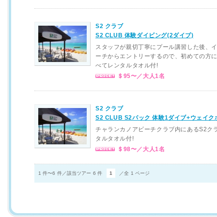
S2 クラブ
S2 CLUB 体験ダイビング(2ダイブ)
スタッフが親切丁寧にプール講習した後、
ーチからエントリーするので、初めての方
べてレンタルタオル付!
＄95〜／大人1名
S2 クラブ
S2 CLUB S2パック 体験1ダイブ+ウェイ
チャランカノアビーチクラブ内にあるS2ク
タルタオル付!
＄98〜／大人1名
1 件〜6 件／該当ツアー 6 件
1
／全 1 ページ