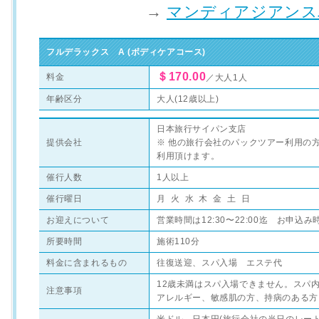
→
マンディアジアンス
フルデラックス A (ボディケアコース)
＄170.00
料金
／大人1人
年齢区分
大人(12歳以上)
日本旅行サイパン支店
提供会社
※ 他の旅行会社のパックツアー利用の
利用頂けます。
催行人数
1人以上
催行曜日
月 火 水 木 金 土 日
お迎えについて
営業時間は12:30〜22:00迄 お申
所要時間
施術110分
料金に含まれるもの
往復送迎、スパ入場 エステ代
12歳未満はスパ入場できません。スパ
注意事項
アレルギー、敏感肌の方、持病のある方