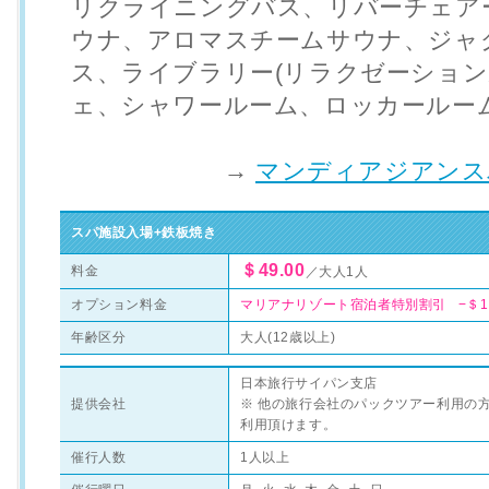
リクライニングバス、リバーチェア
ウナ、アロマスチームサウナ、ジャ
ス、ライブラリー(リラクゼーション
ェ、シャワールーム、ロッカールー
→
マンディアジアンス
スパ施設入場+鉄板焼き
＄49.00
料金
／大人1人
オプション料金
マリアナリゾート宿泊者特別割引 −＄10
年齢区分
大人(12歳以上)
日本旅行サイパン支店
提供会社
※ 他の旅行会社のパックツアー利用の
利用頂けます。
催行人数
1人以上