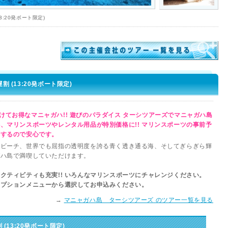
:20発ボート限定)
 (13:20発ボート限定)
出掛けてお得なマニャガハ!! 遊びのパラダイス ターシツアーズでマニャガハ島
、マリンスポーツやレンタル用品が特別価格に!! マリンスポーツの事前予
応するので安心です。
のビーチ、世界でも屈指の透明度を誇る青く透き通る海、そしてぎらぎら輝
ガハ島で満喫していただけます。
クティビティも充実!! いろんなマリンスポーツにチャレンジください。
オプションメニューから選択してお申込みください。
→
マニャガハ島 ターシツアーズ のツアー一覧を見る
(13:20発ボート限定)