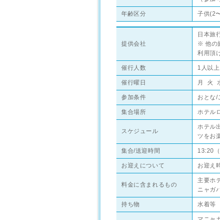
年齢区分
子供(2
日本旅
提供会社
※ 他
利用頂
催行人数
1人以上
催行曜日
月 火 
参加条件
おとな
集合場所
ホテル
ホテル
スケジュール
ツをお
集合/送迎時間
13:2
お迎えについて
お迎え
主要ホ
料金に含まれるもの
ニャガ
持ち物
水着等
マニャ