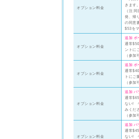
きます
オプション料金
（注:
発、帰り
の同意
$53
追加 ボ
通常$5
オプション料金
ントに
（参加可
追加 ボ
通常$4
オプション料金
トにご
（参加可
追加 パ
通常$6
オプション料金
ない!
みくだ
（参加可
追加 パ
通常$4
オプション料金
ない!