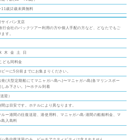
〜11歳)2歳未満無料
行サイパン支店
の旅行会社のパックツアー利用の方や個人手配の方など、どなたでもご
けます。
水 木 金 土 日
/こども同料金
ロビーに5分前までにお集まりください。
出発(大型定期船にてマニャガハ島へ)〜マニャガハ島(各マリンスポー
楽しみ下さい。)〜ホテル到着
0（送迎）
時間は目安です。ホテルにより異なります。
テルー港間の往復送迎、港使用料、マニャガハ島-港間の船舶料金、マ
ハ島入島料
ガハ島往復送迎のみ。ビーチアクティビティは含まれません。