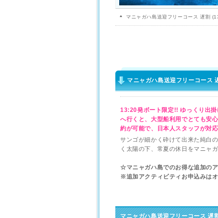
マニャガハ島送迎フリーコース 遅割 (13
マニャガハ島送迎フリーコース 遅割
13:20発ボート限定!! ゆっくり
へ行くと、大型船利用でとても安心
約が可能で、日本人スタッフが対
サンゴが細かく砕けて出来た純白
く太陽の下、常夏の休日をマニャ
☆マニャガハ島でのお得な追加のア
※追加アクティビティお申込みは
マニャガハ島送迎フリーコース 遅割 