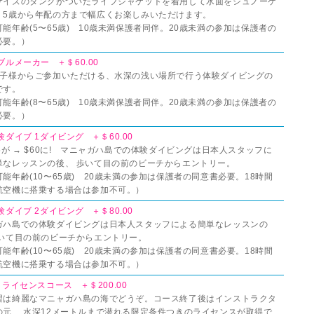
サイズのタンクがついたライフジャケットを着用して水面をシュノーケ
。5歳から年配の方まで幅広くお楽しみいただけます。
能年齢(5〜65歳) 10歳未満保護者同伴。20歳未満の参加は保護者の
必要。）
ブルメーカー ＋＄60.00
お子様からご参加いただける、水深の浅い場所で行う体験ダイビングの
です。
能年齢(8〜65歳) 10歳未満保護者同伴。20歳未満の参加は保護者の
必要。）
験ダイブ 1ダイビング ＋＄60.00
5が → $60に! マニャガハ島での体験ダイビングは日本人スタッフに
単なレッスンの後、 歩いて目の前のビーチからエントリー。
能年齢(10〜65歳) 20歳未満の参加は保護者の同意書必要。18時間
航空機に搭乗する場合は参加不可。）
験ダイブ 2ダイビング ＋＄80.00
ガハ島での体験ダイビングは日本人スタッフによる簡単なレッスンの
歩いて目の前のビーチからエントリー。
能年齢(10〜65歳) 20歳未満の参加は保護者の同意書必要。18時間
航空機に搭乗する場合は参加不可。）
日ライセンスコース ＋＄200.00
習は綺麗なマニャガハ島の海でどうぞ。コース終了後はインストラクタ
の元、 水深12メートルまで潜れる限定条件つきのライセンスが取得で