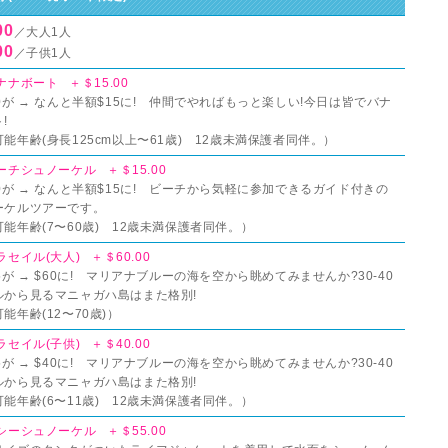
00
／大人1人
00
／子供1人
ナナボート ＋＄15.00
0が → なんと半額$15に! 仲間でやればもっと楽しい!今日は皆でバナ
!
能年齢(身長125cm以上〜61歳) 12歳未満保護者同伴。）
ーチシュノーケル ＋＄15.00
0が → なんと半額$15に! ビーチから気軽に参加できるガイド付きの
ーケルツアーです。
能年齢(7〜60歳) 12歳未満保護者同伴。）
ラセイル(大人) ＋＄60.00
5が → $60に! マリアナブルーの海を空から眺めてみませんか?30-40
ルから見るマニャガハ島はまた格別!
能年齢(12〜70歳)）
ラセイル(子供) ＋＄40.00
5が → $40に! マリアナブルーの海を空から眺めてみませんか?30-40
ルから見るマニャガハ島はまた格別!
能年齢(6〜11歳) 12歳未満保護者同伴。）
シーシュノーケル ＋＄55.00