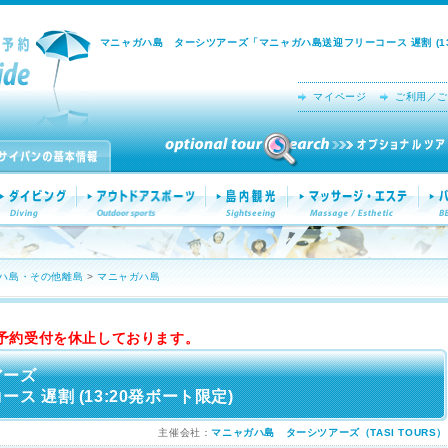
マニャガハ島 ターシツアーズ「マニャガハ島送迎フリーコース 遅割 (13
マイページ
ご利用／ご
ハ島・その他離島
>
マニャガハ島
予約受付を休止しております。
アーズ
 遅割 (13:20発ボート限定)
主催会社：
マニャガハ島 ターシツアーズ（TASI TOURS）