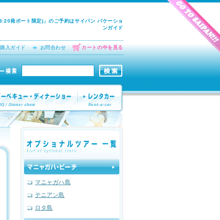
:20発ボート限定)」のご予約はサイパン バケーショ
ンガイド
購入ガイド
お問合わせ
カートの中を見る
マニャガハ島
テニアン島
ロタ島