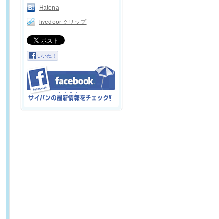
Hatena
livedoor クリップ
いいね！