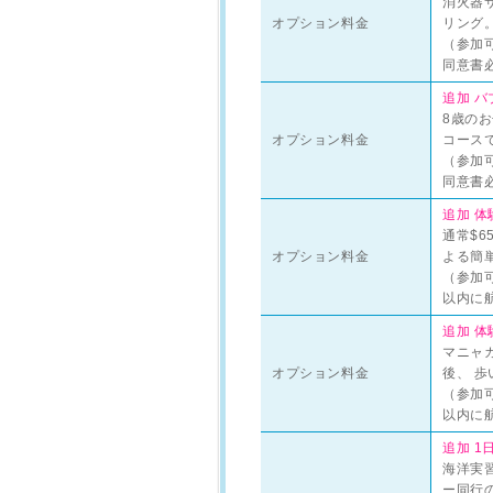
消火器
オプション料金
リング
（参加可
同意書
追加 バ
8歳の
オプション料金
コース
（参加可
同意書
追加 体
通常$6
オプション料金
よる簡
（参加可
以内に
追加 体
マニャ
オプション料金
後、 
（参加可
以内に
追加 1
海洋実
ー同行