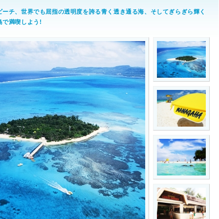
ビーチ、世界でも屈指の透明度を誇る青く透き通る海、そしてぎらぎら輝く
で満喫しよう!