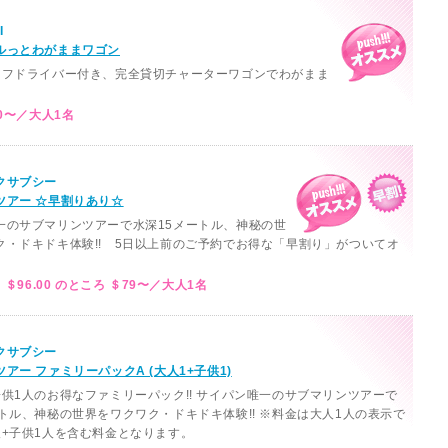
I
ルっとわがままワゴン
ッフドライバー付き、完全貸切チャーターワゴンでわがまま
。
0〜／大人1名
クサブシー
ツアー ☆早割りあり☆
一のサブマリンツアーで水深15メートル、神秘の世
ク・ドキドキ体験!! 5日以上前のご予約でお得な「早割り」がついてオ
。
 ＄96.00 のところ ＄79〜／大人1名
クサブシー
アー ファミリーパックA (大人1+子供1)
子供1人のお得なファミリーパック!! サイパン唯一のサブマリンツアーで
ートル、神秘の世界をワクワク・ドキドキ体験!! ※料金は大人1人の表示で
人+子供1人を含む料金となります。