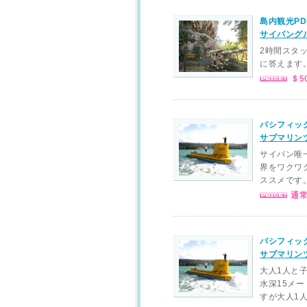
島内観光PD
サイパング
2時間スタ
に答えます
＄5
パシフィッ
サブマリン
サイパン唯
界をワクワ
ススメです
通常
パシフィッ
サブマリンツ
大人1人と
水深15メ
すが大人1