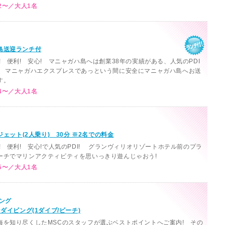
2〜／大人1名
島送迎ランチ付
! 便利! 安心! マニャガハ島へは創業38年の実績がある、人気のPDI
! マニャガハエクスプレスであっという間に安全にマニャガハ島へお送
す。
4〜／大人1名
ンジェット(2人乗り) 30分 ※2名での料金
! 便利! 安心!で人気のPDI! グランヴィリオリゾートホテル前のプラ
ーチでマリンアクティビティを思いっきり遊んじゃおう!
5〜／大人1名
ング
ンダイビング(1ダイブ/ビーチ)
海を知り尽くしたMSCのスタッフが選ぶベストポイントへご案内! その