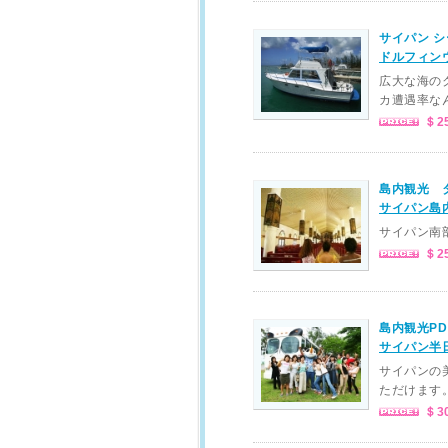
サイパン 
ドルフィン
広大な海の
カ遭遇率なん
＄2
島内観光 
サイパン島
サイパン南
＄2
島内観光PD
サイパン半
サイパンの
ただけます
＄3