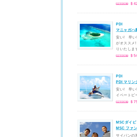
＄4
PDI
マニャガハ
安い! 早い
がオススメ
りいたしま
＄5
PDI
PDI マリ
安い! 早い
イベートビ
＄7
MSCダイビ
MSC ファ
サイパンの