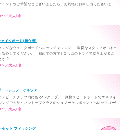
ポイントやご希望などございましたら、お気軽にお申し出くださいま
0〜／大人1名
 ウェイクボード(初心者)
ィングなウェイクボードへレッツチャレンジ! 親切なスタッフがいるの
も安心してください。 初めての方でも2~3回のトライで立ち上がるこ
か!?
0〜／大人1名
B ボートシュノーケルツアー
ノアビーチクラブ内にあるS2クラブ。 爽快スピードボートでエキサイ
ジングでのサイパントップクラスのシュノーケルポイントへレッツゴー!!
0〜／大人1名
ンセット フィッシング