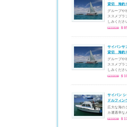
貸切 海釣
グループや
ススメプラ
しみくださ
＄8
サイパンサ
貸切 海釣
グループや
ススメプラ
しみくださ
＄1
サイパン 
ドルフィン
広大な海の
カ遭遇率なん
＄1