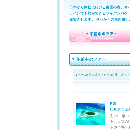
日本から気軽に行ける南国の島、サ
ラインで予約ができるサイパンバケ
充実させます。 せっかくの海外旅
午前中のツアー
1 件〜15 件／該当ツアー 34 件
次へ >
PDI
PDI マニ
安い! 早い
る、人気の
ャガハ島へ