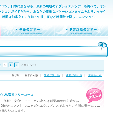
イパン。日本に居ながら、最新の現地のオプショナルツアーを調べて、オン
ーションガイドだから、あなたの貴重なバケーションタイムをよりいっそう
行、時間は効率良く。午前・午後、夜など時間帯で探してエンジョイ。
>
1
2
3
／全 3 ページ
並び順：
おすすめ順
｜
価格が安い順
｜
価格が高い順
｜
主催会社別
ャガハ島送迎フリーコース
! 便利! 安心! マニャガハ島へは創業38年の実績があ
PDIがオススメ! マニャガハエクスプレスであっという間に安全にマニ
お送りいたします。